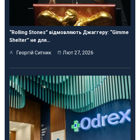
“Rolling Stones” відмовляють Джаггеру: “Gimme
Shelter” не для…
Георгій Ситник
Лют 27, 2026