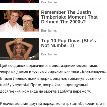
Цей поєдинок відзначився видовищними моментами,
зокрема двома влучними кидками капітана «Кременчука»
Віталія Ляльки, який відкрив рахунок і
закинув останню
шайбу у зустрічі. Проте, попри його індивідуальні
досягнення, команда не змогла здобути перемогу.
Ключовим став другий період, коли гравці «Сокола» тричі