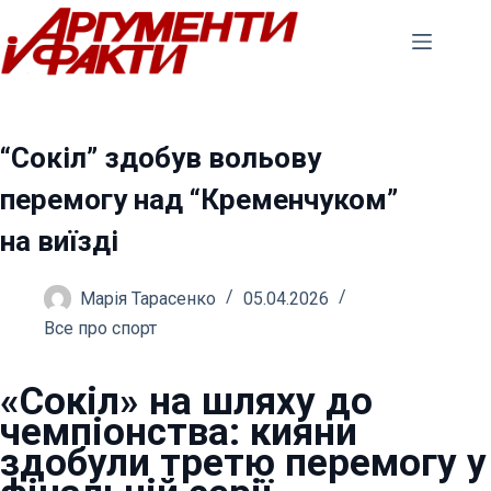
Перейти
до
вмісту
“Сокіл” здобув вольову
перемогу над “Кременчуком”
на виїзді
Марія Тарасенко
05.04.2026
Все про спорт
«Сокіл» на шляху до
чемпіонства: кияни
здобули третю перемогу у