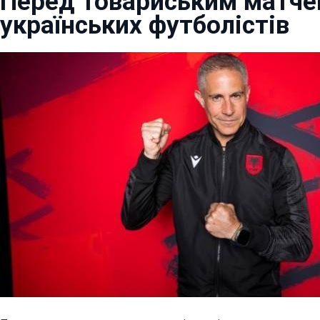
Перед товариським матчем
українських футболістів