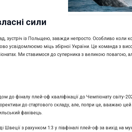
 власні сили
лад, зустріч із Польщею, завжди непросто. Особливо коли ко
во усвідомлюємо міць збірної України. Це команда з висок
іонатах. Ми ставимося до суперника з великою повагою, ал
дом до фіналу плей-оф кваліфікації до Чемпіонату світу-20
корективи до стартового складу, але, попри це, вважаю це
зильський фахівець.
 Швеції з рахунком 1:3 у півфіналі плей-оф за вихід на мун