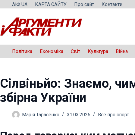
Перейти
АіФ UA
КАРТА САЙТУ
Про сайт
Контакти
до
вмісту
Політика
Економіка
Світ
Культура
Війна
Сілвіньйо: Знаємо, ч
збірна України
Марія Тарасенко
31.03.2026
Все про спорт