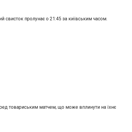
вий свисток пролунає о 21:45 за київським часом.
еред товариським матчем, що може вплинути на їхнє