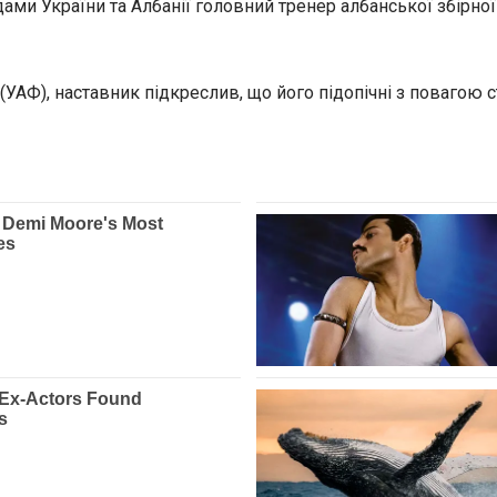
и України та Албанії головний тренер албанської збірної
(УАФ), наставник підкреслив, що його підопічні з повагою 