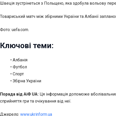
Швеція зустрінеться з Польщею, яка здобула вольову пере
Товариський матч між збірними України та Албанії запланов
Фото: uefa.com.
Ключові теми:
• Албанія
• Футбол
• Спорт
• Збірна України
Порада від АіФ UA:
Ця інформація допоможе вболівальника
сприйняття гри та очікування від неї.
Джерело:
www.ukrinform.ua