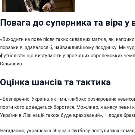
Повага до суперника
та віра у
«Виходити на поле після таких складних матчів, як, наприк
поразки в, здавалося б, найважливішому поєдинку. Ми чудо
футболісти, що виступають у провідних європейських чемп
Сілвіньйо.
Оцінка шансів та тактика
«Безперечно, Україна, як і ми, глибоко розчарована невихо
проти кого доведеться боротися. Можливо, я внесу певні 
України в Лізі націй також буде врахований», – додав бра
Нагадаємо, українська збірна з футболу поступилася команді