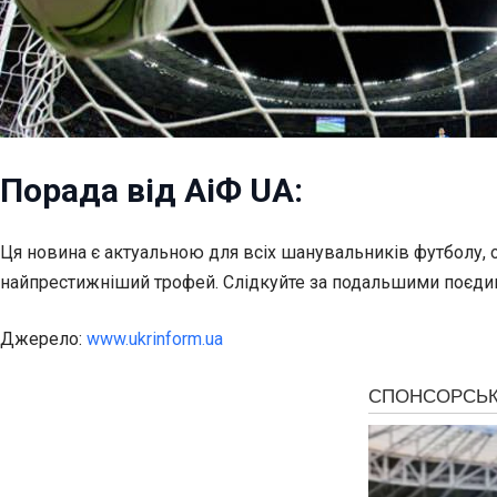
Порада від АіФ UA:
Ця новина є актуальною для всіх шанувальників футболу, о
найпрестижніший трофей. Слідкуйте за подальшими поєдин
Джерело:
www.ukrinform.ua