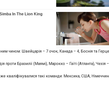
им чином: Швейцарія – 7 очок, Канада – 4, Боснія та Герцег
проти Бразилії (Маямі), Марокко – Гаїті (Атланта), Чехія 
вже кваліфікувалися такі команди: Мексика, США, Німеччина,