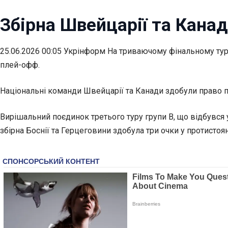
Збірна Швейцарії та Канад
25.06.2026 00:05 Укрінформ На триваючому фінальному турні
плей-офф.
Національні команди Швейцарії та Канади здобули право 
Вирішальний поєдинок третього туру групи В, що відбувся
збірна Боснії та Герцеговини здобула три очки у протистоян