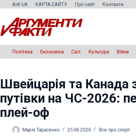
Перейти
АіФ UA
КАРТА САЙТУ
Про сайт
Контакти
до
вмісту
Політика
Економіка
Світ
Культура
Війна
Швейцарія та Канада 
путівки на ЧС-2026: п
плей-оф
Марія Тарасенко
25.06.2026
Все про спорт