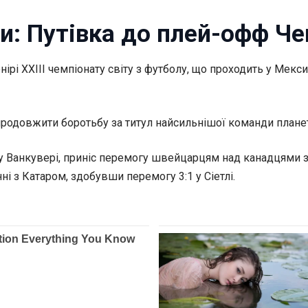
и: Путівка до плей-офф Че
рі XXIII чемпіонату світу з футболу, що проходить у Мекси
продовжити боротьбу за титул найсильнішої команди плане
 у Ванкувері, приніс перемогу швейцарцям над канадцями 
ні з Катаром, здобувши перемогу 3:1 у Сіетлі.