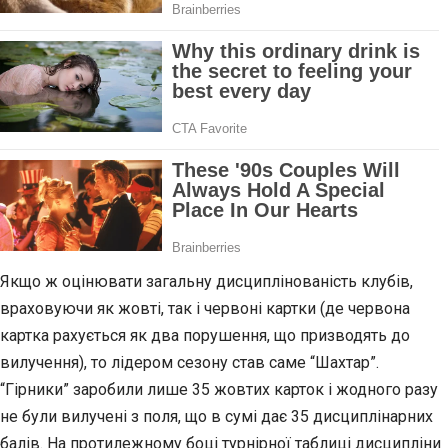
Якщо ж оцінювати загальну дисциплінованість клубів,
враховуючи як жовті, так і червоні картки (де червона
картка рахується як два порушення, що призводять до
вилучення), то лідером сезону став саме “Шахтар”.
“Гірники” заробили лише 35 жовтих карток і жодного разу
не були вилучені з поля, що в сумі дає 35 дисциплінарних
балів. На протилежному боці турнірної таблиці дисципліни