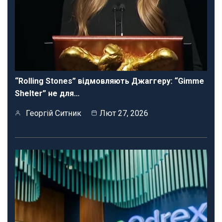
“Rolling Stones” відмовляють Джаггеру: “Gimme
Shelter” не для…
Георгій Ситник
Лют 27, 2026