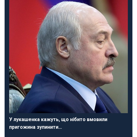
У лукашенка кажуть, що нібито вмовили
пригожина зупинити…