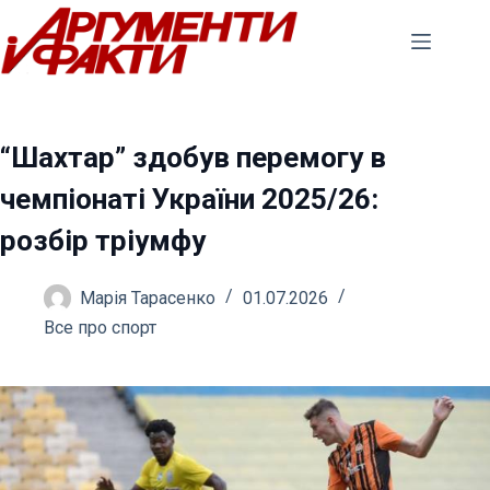
Перейти
до
вмісту
“Шахтар” здобув перемогу в
чемпіонаті України 2025/26:
розбір тріумфу
Марія Тарасенко
01.07.2026
Все про спорт