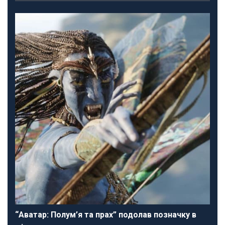
“Аватар: Полум’я та прах” подолав позначку в