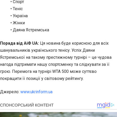
• Спорт
• Теніс
• Україна
• Жінки
• Даяна Ястремська
Порада від АіФ UA:
Ця новина буде корисною для всіх
шанувальників українського тенісу. Успіх Даяни
Ястремської на такому престижному турнірі – це чудова
нагода підтримати нашу спортсменку та слідкувати за її
грою. Перемога на турнірі WTA 500 може суттєво
покращити її позиції у світовому рейтингу.
Джерело:
www.ukrinform.ua