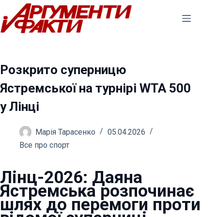
Перейти
до
вмісту
Розкрито суперницю
Ястремської на турнірі WTA 500
у Лінці
Марія Тарасенко
05.04.2026
Все про спорт
Лінц-2026: Даяна
Ястремська розпочинає
шлях до перемоги проти