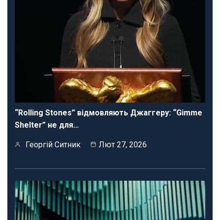
“Rolling Stones” відмовляють Джаггеру: “Gimme
Shelter” не для…
Георгій Ситник
Лют 27, 2026