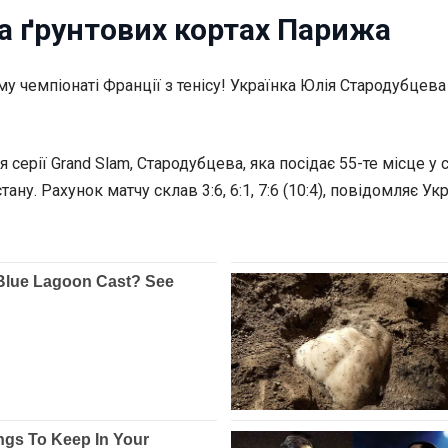
а ґрунтових кортах Парижа
му чемпіонаті Франції з тенісу! Українка Юлія Стародубце
ерії Grand Slam, Стародубцева, яка посідає 55-те місце у 
ану. Рахунок матчу склав 3:6, 6:1, 7:6 (10:4), повідомляє Ук