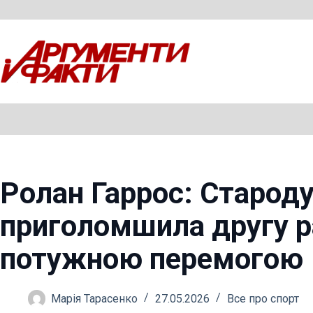
Перейти
до
вмісту
Ролан Гаррос: Старод
приголомшила другу р
потужною перемогою
Марія Тарасенко
27.05.2026
Все про спорт