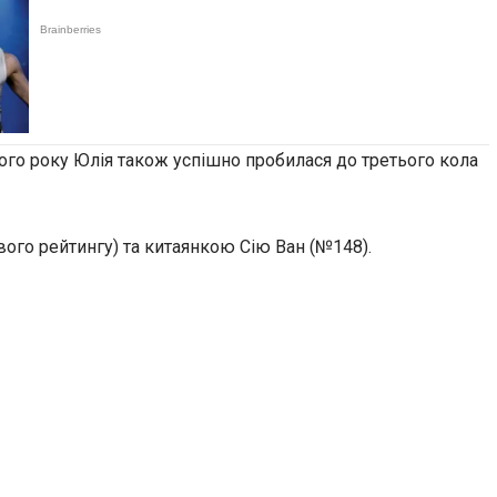
улого року Юлія також успішно пробилася до третього кола
го рейтингу) та китаянкою Сію Ван (№148).