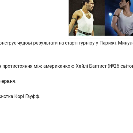
онструє чудові результати на старті турніру у Парижі. Мин
ротистояння між американкою Хейлі Баптист (№26 світово
червня.
систка Корі Гауфф.