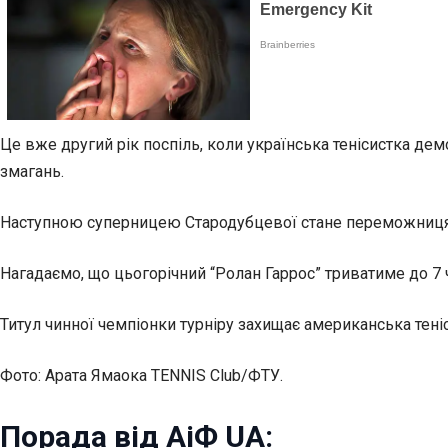
Це вже другий рік поспіль, коли українська тенісистка дем
змагань.
Наступною суперницею Стародубцевої стане переможниця п
Нагадаємо, що цьогорічний “Ролан Гаррос” триватиме до 7 
Титул чинної чемпіонки турніру захищає американська тені
Фото: Арата Ямаока TENNIS Club/ФТУ.
Порада від АіФ UA: