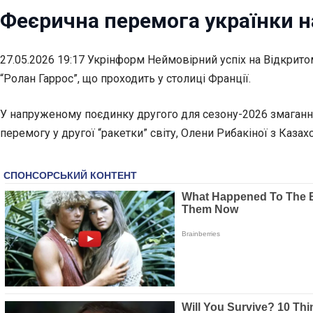
Феєрична перемога українки н
27.05.2026 19:17 Укрінформ Неймовірний успіх на Відкрито
“Ролан Гаррос”, що проходить у столиці Франції.
У напруженому поєдинку другого для сезону-2026 змагання с
перемогу у другої “ракетки” світу, Олени Рибакіної з Казахст