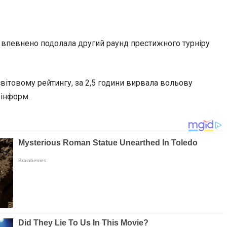
ва впевнено подолала другий раунд престижного турніру
світовому рейтингу, за 2,5 години вирвала
вольову
рінформ.