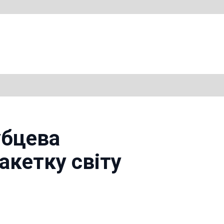
убцева
акетку світу