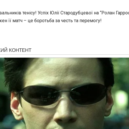
ьників тенісу! Успіх Юлії Стародубцевої на “Ролан Гаррос”
жен її матч – це боротьба за честь та перемогу!