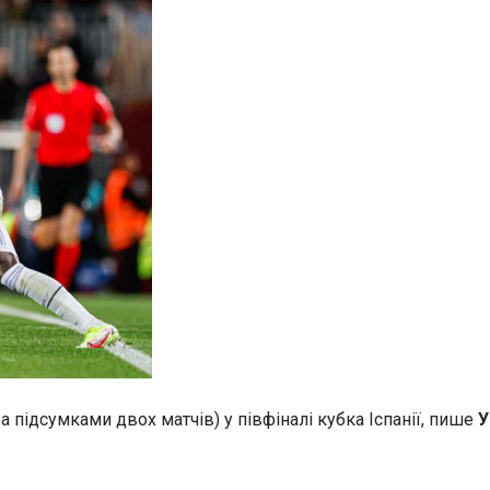
за підсумками двох матчів) у півфіналі кубка Іспанії, пише
У