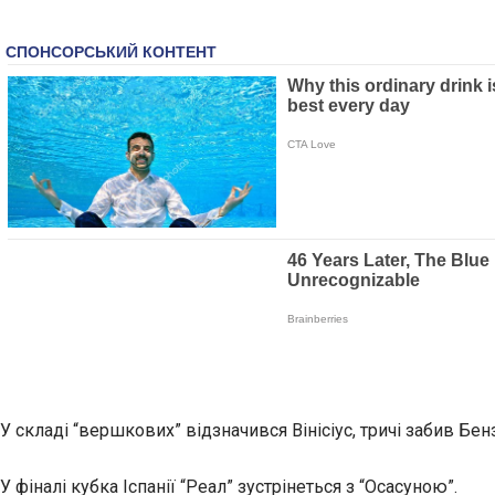
У складі “вершкових” відзначився Вінісіус, тричі забив Бен
У фіналі кубка Іспанії “Реал” зустрінеться з “Осасуною”.