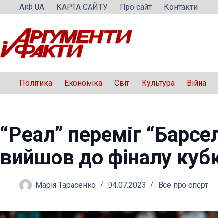
Перейти
АіФ UA
КАРТА САЙТУ
Про сайт
Контакти
до
вмісту
Політика
Економіка
Світ
Культура
Війна
“Реал” переміг “Барсе
вийшов до фіналу кубк
Марія Тарасенко
04.07.2023
Все про спорт