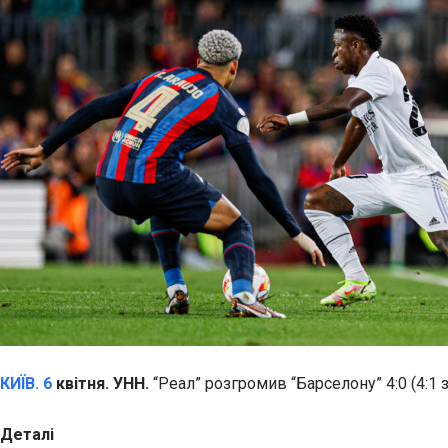
КИЇВ. 6
квітня. УНН.
“Реал” розгромив “Барселону” 4:0 (4:1 
Деталі