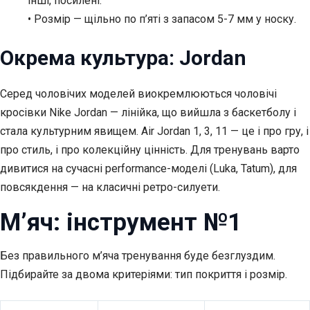
інші, посилені.
• Розмір — щільно по п’яті з запасом 5-7 мм у носку.
Окрема культура: Jordan
Серед чоловічих моделей виокремлюються чоловічі
кросівки Nike Jordan — лінійка, що вийшла з баскетболу і
стала культурним явищем. Air Jordan 1, 3, 11 — це і про гру, і
про стиль, і про колекційну цінність. Для тренувань варто
дивитися на сучасні performance-моделі (Luka, Tatum), для
повсякдення — на класичні ретро-силуети.
М’яч: інструмент №1
Без правильного м’яча тренування буде безглуздим.
Підбирайте за двома критеріями: тип покриття і розмір.