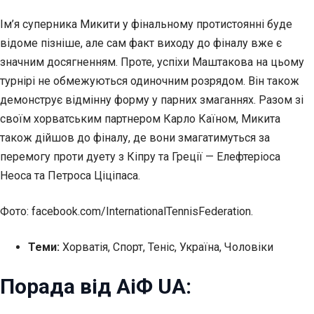
Ім’я суперника Микити у фінальному протистоянні буде
відоме пізніше, але сам факт виходу до фіналу вже є
значним досягненням. Проте, успіхи Маштакова на цьому
турнірі не обмежуються одиночним розрядом. Він також
демонструє відмінну форму у парних змаганнях. Разом зі
своїм хорватським партнером Карло Каїном, Микита
також дійшов до фіналу, де вони змагатимуться за
перемогу проти дуету з Кіпру та Греції — Елефтеріоса
Неоса та Петроса Ціціпаса.
Фото: facebook.com/InternationalTennisFederation.
Теми:
Хорватія, Спорт, Теніс, Україна, Чоловіки
Порада від АіФ UA: