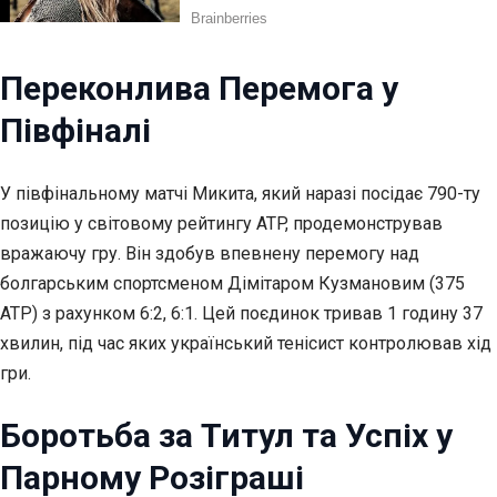
Переконлива Перемога у
Півфіналі
У півфінальному матчі Микита, який наразі посідає 790-ту
позицію у
світовому рейтингу ATP, продемонстрував
вражаючу гру. Він здобув впевнену перемогу над
болгарським спортсменом Дімітаром Кузмановим (375
ATP) з рахунком 6:2, 6:1. Цей поєдинок тривав 1 годину 37
хвилин, під час яких український тенісист контролював хід
гри.
Боротьба за Титул та Успіх у
Парному Розіграші