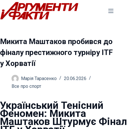
Перейти
до
вмісту
Микита Маштаков пробився до
фіналу престижного турніру ITF
у Хорватії
Марія Тарасенко
20.06.2026
Все про спорт
Український Тенісний
Феномен: Микита
Маштаков Штурмує Фінал