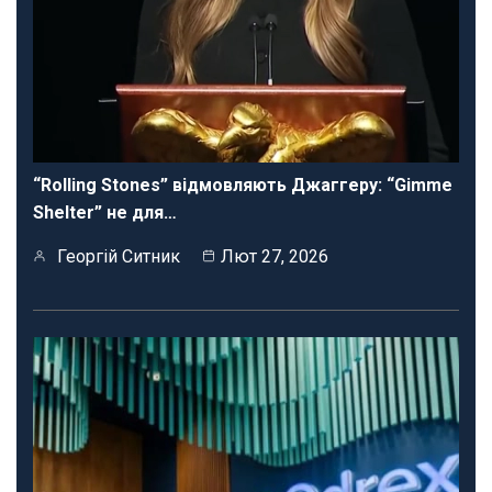
“Rolling Stones” відмовляють Джаггеру: “Gimme
Shelter” не для…
Георгій Ситник
Лют 27, 2026