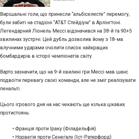
Вирішальні голи, що принесли “альбіселесте”
перемогу,
були забиті на стадіоні “AT&T Стейдіум” в Арлінгтоні.
Легендарний Ліонель Мессі відзначився на 38-й та 90+5
хвилинах зустрічі. Цей дубль дозволив йому з 18-ма
влучними ударами очолити список найкращих
бомбардирів в історії чемпіонатів світу.
Варто зазначити, що на 9-й хвилині гри Мессі мав шанс
подвоїти перевагу своєї команди, але не зміг реалізувати
пенальті.
Цього ігрового дня на нас чекають ще кілька цікавих
протистоянь:
• Франція проти Іраку (Філадельфія)
• Норвегія проти Сенегалу (Іст-Ратерфорд)