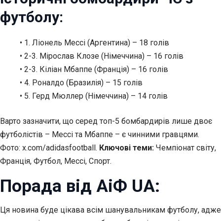
футболу:
• 1. Ліонель Мессі (Аргентина) – 18 голів
• 2-3. Мірослав Клозе (Німеччина) – 16 голів
• 2-3. Кіліан Мбаппе (Франція) – 16 голів
• 4. Роналдо (Бразилія) – 15 голів
• 5. Герд Мюллер (Німеччина) – 14 голів
Варто зазначити, що серед топ-5 бомбардирів лише двоє
футболістів – Мессі та Мбаппе – є чинними гравцями.
Фото: x.com/adidasfootball.
Ключові теми:
Чемпіонат світу,
Франція, Футбол, Мессі, Спорт.
Порада від АіФ UA:
Ця новина буде цікава всім шанувальникам футболу, адже