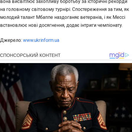
вона висвітлює захопливу боротьбу за історичні рекорди
на головному світовому турнірі. Спостереження за тим, як
молодий талант Мбаппе наздоганяє ветеранів, і як Мессі
встановлює нові досягнення, додає інтриги чемпіонату.
Джерело:
www.ukrinform.ua