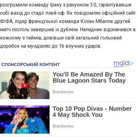
розгромили команду Іраку з рахунком 3:0, гарантувавши
собі вихід до стадії плей-оф. Як повідомляє офіційний сайт
ФІФА, лідер французької команди Кіліан Мбаппе другий
матч поспіль завершив із дублем. Нападник відзначився в
кожному з таймів, довівши свій
загальний гольовий
доробок на мундіалях до 16 влучних ударів.