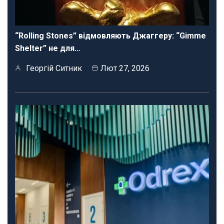
“Rolling Stones” відмовляють Джаггеру: “Gimme
Shelter” не для…
Георгій Ситник
Лют 27, 2026