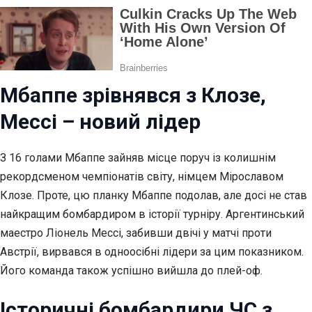
Мбаппе зрівнявся з Клозе,
Мессі – новий лідер
З 16 голами Мбаппе зайняв місце поруч із колишнім
рекордсменом чемпіонатів світу, німцем Мірославом
Клозе. Проте, цю планку Мбаппе подолав, але досі не став
найкращим бомбардиром в історії турніру. Аргентинський
маестро Ліонель Мессі, забивши двічі у матчі проти
Австрії, вирвався в одноосібні лідери за цим показником.
Його команда також успішно вийшла до плей-оф.
Історичні бомбардири ЧС з