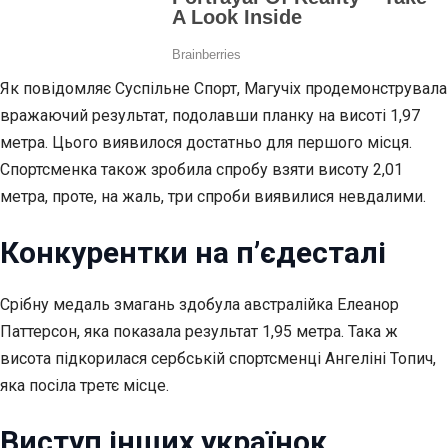
Як повідомляє Суспільне Спорт, Магучіх продемонструвала
вражаючий результат, подолавши планку на висоті 1,97
метра. Цього виявилося достатньо для першого місця.
Спортсменка також зробила спробу взяти висоту 2,01
метра, проте, на жаль, три спроби виявилися невдалими.
Конкурентки на п’єдесталі
Срібну медаль змагань здобула австралійка Елеанор
Паттерсон, яка показала результат 1,95 метра. Така ж
висота підкорилася сербській спортсменці Ангеліні Топич,
яка посіла третє місце.
Виступ інших українок