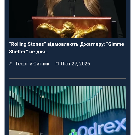
“Rolling Stones” відмовляють Джаггеру: “Gimme
Shelter” не для…
Георгій Ситник
Лют 27, 2026