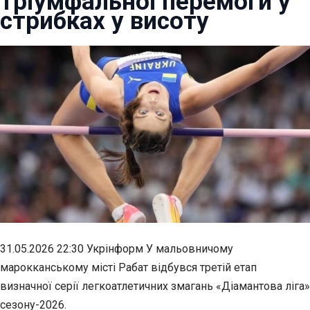
тріумфальної перемоги у
стрибках у висоту
31.05.2026 22:30 Укрінформ У мальовничому
марокканському місті Рабат відбувся третій етап
визначної серії легкоатлетичних змагань «Діамантова ліга»
сезону-2026.