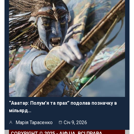
“Аватар: Полум’я та прах” подолав позначку в
мільярд…
Марія Тарасенко
Січ 9, 2026
COPYRIGHT © 2025 - АІФ UA. ВСІ ПРАВА