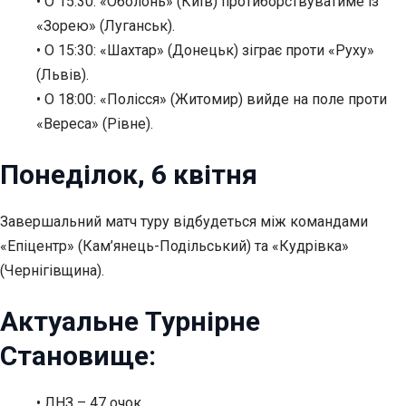
• О 15:30: «Оболонь» (Київ) протиборствуватиме із
«Зорею» (Луганськ).
• О 15:30: «Шахтар» (Донецьк) зіграє проти «Руху»
(Львів).
• О 18:00: «Полісся» (Житомир) вийде на поле проти
«Вереса» (Рівне).
Понеділок, 6 квітня
Завершальний матч туру відбудеться між командами
«Епіцентр» (Кам’янець-Подільський) та «Кудрівка»
(Чернігівщина).
Актуальне Турнірне
Становище:
• ЛНЗ – 47 очок