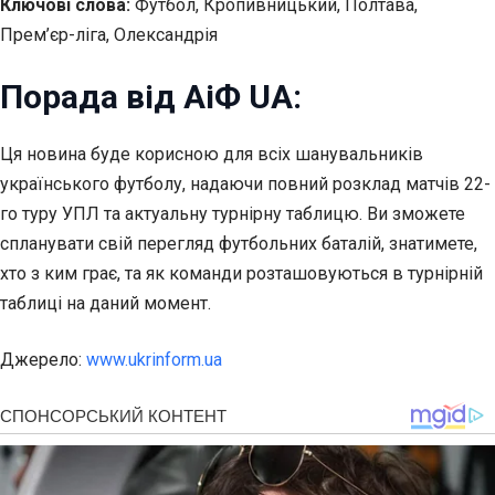
Ключові слова:
Футбол, Кропивницький, Полтава,
Прем’єр-ліга, Олександрія
Порада від АіФ UA:
Ця новина буде корисною для всіх шанувальників
українського футболу, надаючи повний розклад матчів 22-
го туру УПЛ та актуальну турнірну таблицю. Ви зможете
спланувати свій перегляд футбольних баталій, знатимете,
хто з ким грає, та як команди розташовуються в турнірній
таблиці на даний момент.
Джерело:
www.ukrinform.ua