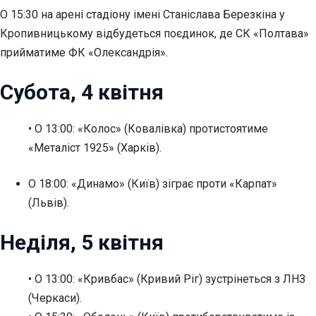
О 15:30 на арені стадіону імені Станіслава Березкіна у
Кропивницькому відбудеться поєдинок, де СК «Полтава»
прийматиме ФК «Олександрія».
Субота, 4 квітня
• О 13:00: «Колос» (Ковалівка) протистоятиме
«Металіст 1925» (Харків).
О 18:00:
«Динамо» (Київ) зіграє проти «Карпат»
(Львів).
Неділя, 5 квітня
• О 13:00: «Кривбас» (Кривий Ріг) зустрінеться з ЛНЗ
(Черкаси).