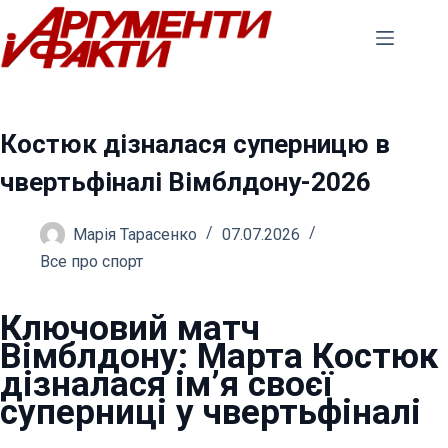
Перейти
до
вмісту
Костюк дізналася суперницю в
чвертьфіналі Вімблдону-2026
Марія Тарасенко
07.07.2026
Все про спорт
Ключовий матч
Вімблдону: Марта Костюк
дізналася ім’я своєї
суперниці у чвертьфіналі