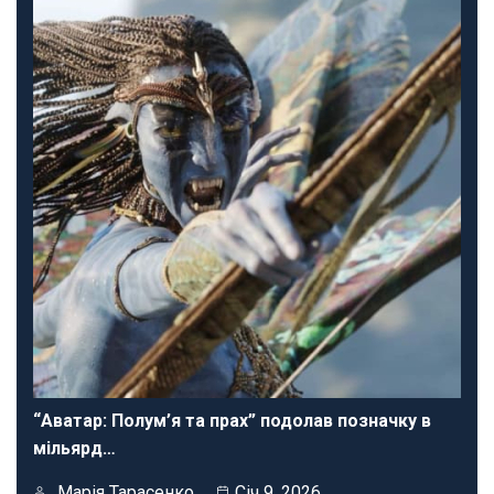
“Аватар: Полум’я та прах” подолав позначку в
мільярд…
Марія Тарасенко
Січ 9, 2026