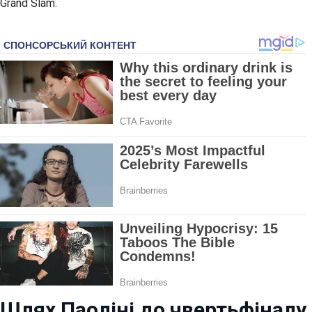
Grand Slam.
Шлях Паоліні до чвертьфіналу