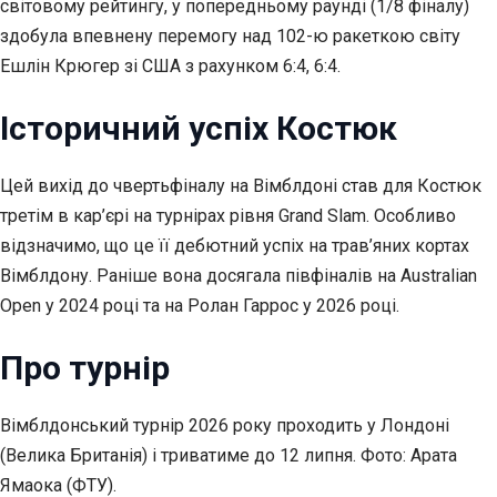
світовому рейтингу, у попередньому раунді (1/8 фіналу)
здобула впевнену перемогу над 102-ю ракеткою світу
Ешлін Крюгер зі США з рахунком 6:4, 6:4.
Історичний успіх Костюк
Цей вихід до чвертьфіналу на Вімблдоні став для Костюк
третім в кар’єрі на турнірах рівня Grand Slam. Особливо
відзначимо, що це її дебютний успіх на трав’яних кортах
Вімблдону. Раніше вона досягала півфіналів на Australian
Open у 2024 році та на Ролан Гаррос у 2026 році.
Про турнір
Вімблдонський турнір 2026 року проходить у Лондоні
(Велика Британія) і триватиме до 12 липня. Фото: Арата
Ямаока (ФТУ).