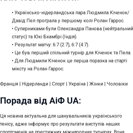
• Українсько-нідерландська пара Людмила Кіченок/
Давід Пел програла у першому колі Ролан Гаррос.
• Суперниками були Олександра Панова (нейтральний
статус) та Юкі Бхамбрі (Індія).
• Результат матчу: 6:7 (2:7), 6:7 (4:7).
• Це був перший спільний турнір для Кіченок та Пела.
• Для Людмили Кіченок це перша поразка на старті
міксту на Ролан Гаррос.
Франція | Нідерланди | Спорт | Україна | Жінки | Чоловіки
Порада від АіФ UA:
Ця новина актуальна для шанувальників українського
тенісу, адже інформує про результати виступів наших
спортсменів на престижних міжнародних турнірах. Вона