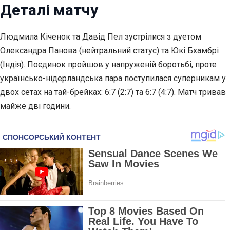
Деталі матчу
Людмила Кіченок та Давід Пел зустрілися з дуетом
Олександра Панова (нейтральний статус) та Юкі Бхамбрі
(Індія). Поєдинок пройшов у напруженій боротьбі,
проте
українсько-нідерландська пара поступилася суперникам у
двох сетах на тай-брейках: 6:7 (2:7) та 6:7 (4:7). Матч тривав
майже дві години.