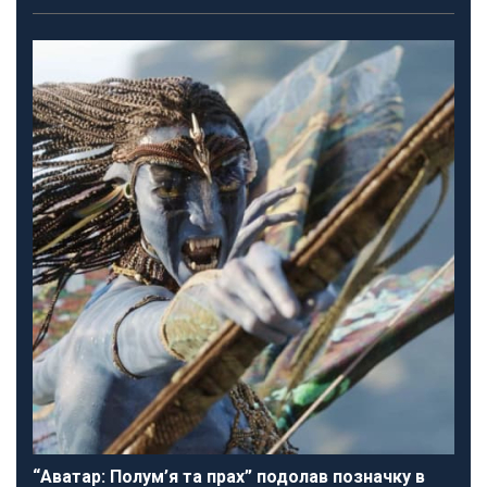
“Аватар: Полум’я та прах” подолав позначку в