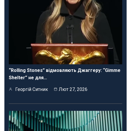
“Rolling Stones” відмовляють Джаггеру: “Gimme
Shelter” не для…
Георгій Ситник
Лют 27, 2026