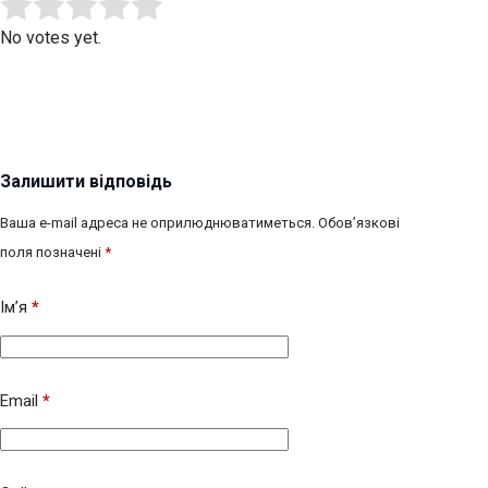
Submit Rating
Rate this item:
No votes yet.
Залишити відповідь
Ваша e-mail адреса не оприлюднюватиметься.
Обов’язкові
поля позначені
*
Ім’я
*
Email
*