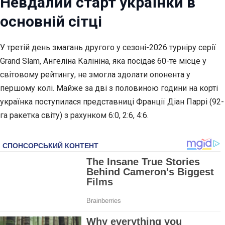
Невдалий старт українки в
основній сітці
У третій день змагань другого у сезоні-2026 турніру серії
Grand Slam, Ангеліна Калініна, яка посідає 60-те місце у
світовому рейтингу, не змогла здолати опонента у
першому колі. Майже за дві з половиною години на корті
українка поступилася представниці Франції Діан Паррі
(92-
га ракетка світу) з рахунком 6:0, 2:6, 4:6.