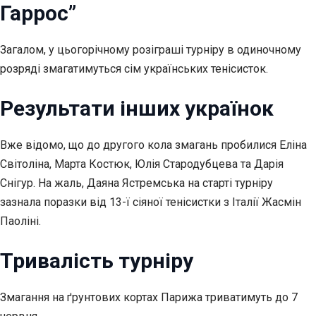
Гаррос”
Загалом, у цьогорічному розіграші турніру в одиночному
розряді змагатимуться сім українських тенісисток.
Результати інших українок
Вже відомо, що до другого кола змагань пробилися Еліна
Світоліна, Марта Костюк, Юлія Стародубцева та Дарія
Снігур. На жаль, Даяна Ястремська на старті турніру
зазнала поразки від 13-ї сіяної тенісистки з Італії Жасмін
Паоліні.
Тривалість турніру
Змагання на ґрунтових кортах Парижа триватимуть до 7