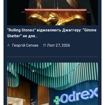
“Rolling Stones” відмовляють Джаггеру: “Gimme
Shelter” не для…
Георгій Ситник
Лют 27, 2026