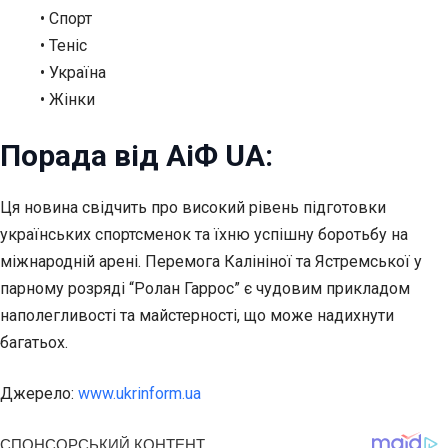
• Спорт
• Теніс
• Україна
• Жінки
Порада від АіФ UA:
Ця новина свідчить про високий рівень підготовки
українських спортсменок та їхню успішну боротьбу на
міжнародній арені. Перемога Калініної та Ястремської у
парному розряді “Ролан Гаррос” є чудовим прикладом
наполегливості та майстерності, що може надихнути
багатьох.
Джерело:
www.ukrinform.ua