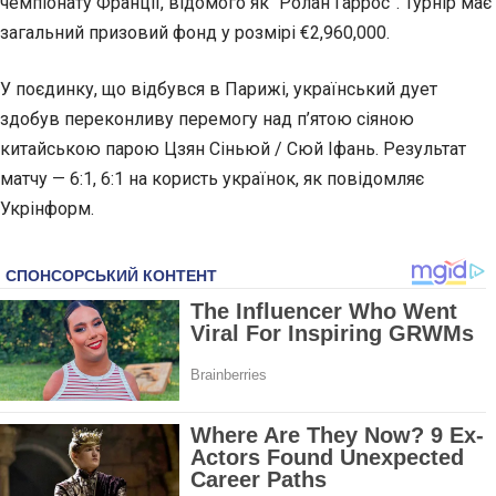
чемпіонату Франції, відомого як “Ролан Гаррос”. Турнір має
загальний призовий фонд у розмірі €2,960,000.
У поєдинку, що відбувся в Парижі, український дует
здобув переконливу перемогу над п’ятою сіяною
китайською парою Цзян Сіньюй / Сюй Іфань.
Результат
матчу — 6:1, 6:1 на користь українок, як повідомляє
Укрінформ.