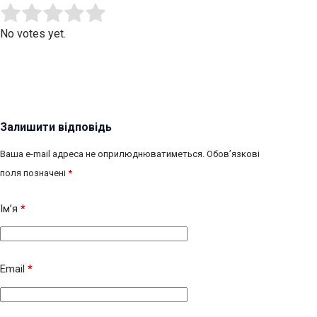
Submit Rating
Rate this item:
No votes yet.
Залишити відповідь
Ваша e-mail адреса не оприлюднюватиметься.
Обов’язкові
поля позначені
*
Ім’я
*
Email
*