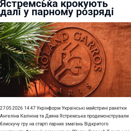
Ястремська крокують
далі у парному розряді
27.05.2026 14:47 Укрінформ Українські майстрині ракетки
Ангеліна Калініна та Даяна Ястремська продемонстрували
блискучу гру на старті парних змагань Відкритого