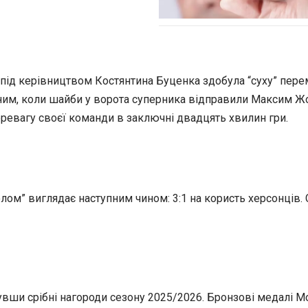
а під керівництвом Костянтина Буценка
здобула “суху” пере
альним, коли шайби у ворота суперника відправили Максим 
евагу своєї команди в заключні двадцять хвилин гри.
ом” виглядає наступним чином: 3:1 на користь херсонців. Сері
бувши срібні нагороди сезону 2025/2026. Бронзові медалі М