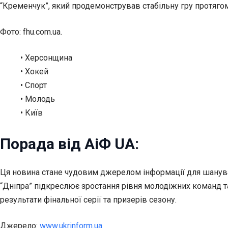
“Кременчук”, який продемонстрував стабільну гру протягом
Фото: fhu.com.ua.
• Херсонщина
• Хокей
• Спорт
• Молодь
• Київ
Порада від АіФ UA:
Ця новина стане чудовим джерелом інформації для шанува
“Дніпра” підкреслює зростання рівня молодіжних команд т
результати фінальної серії та призерів сезону.
Джерело:
www.ukrinform.ua