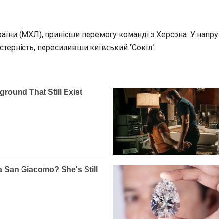
ни (МХЛ), принісши перемогу команді з Херсона. У напружен
терність, пересиливши київський “Сокіл”.