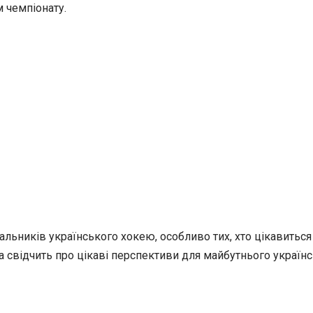
 чемпіонату.
льників українського хокею, особливо тих, хто цікавитьс
а свідчить про цікаві перспективи для майбутнього україн