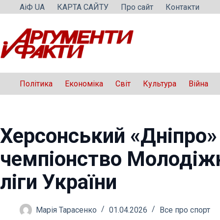
Перейти
АіФ UA
КАРТА САЙТУ
Про сайт
Контакти
до
вмісту
Політика
Економіка
Світ
Культура
Війна
Херсонський «Дніпро»
чемпіонство Молодіжн
ліги України
Марія Тарасенко
01.04.2026
Все про спорт