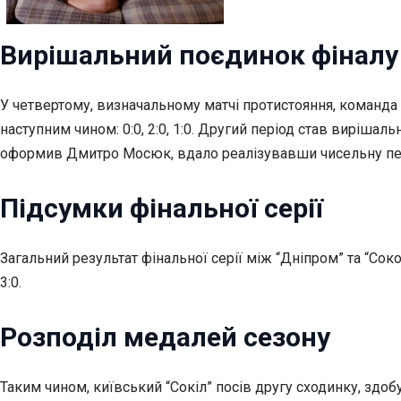
Вирішальний поєдинок фіналу
У четвертому, визначальному матчі протистояння, команд
наступним чином: 0:0, 2:0, 1:0. Другий період став виріш
оформив Дмитро Мосюк, вдало реалізувавши чисельну пер
Підсумки фінальної серії
Загальний результат фінальної серії між “Дніпром” та “Сокол
3:0.
Розподіл медалей сезону
Таким чином, київський “Сокіл” посів другу сходинку, здо