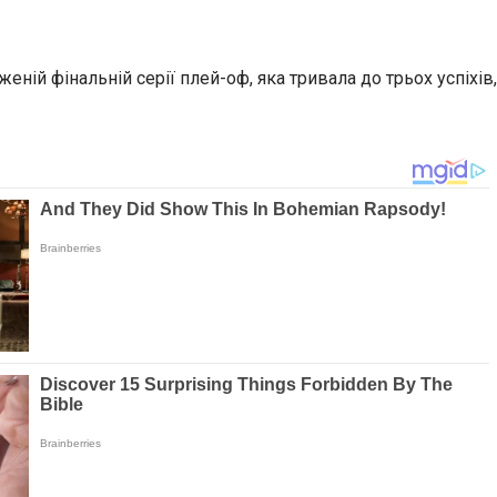
ій фінальній серії плей-оф, яка тривала до трьох успіхів,