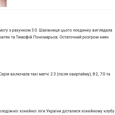
могу з рахунком 3:0. Шахівниця цього поєдинку виглядала
Жовтяк та Тимофій Пономарьов. Остаточний розгром киян
я включала такі матчі: 2:3 (після овертайму), 8:2, 7:0 та
олодіжної хокейної ліги України дісталися хокейному клубу