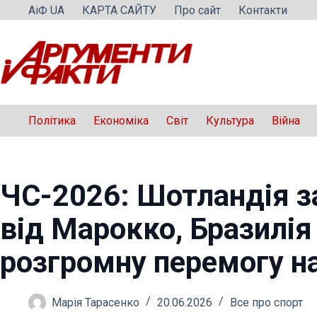
Перейти
АіФ UA
КАРТА САЙТУ
Про сайт
Контакти
до
вмісту
Політика
Економіка
Світ
Культура
Війна
ЧС-2026: Шотландія з
від Марокко, Бразилія
розгромну перемогу на
Марія Тарасенко
20.06.2026
Все про спорт