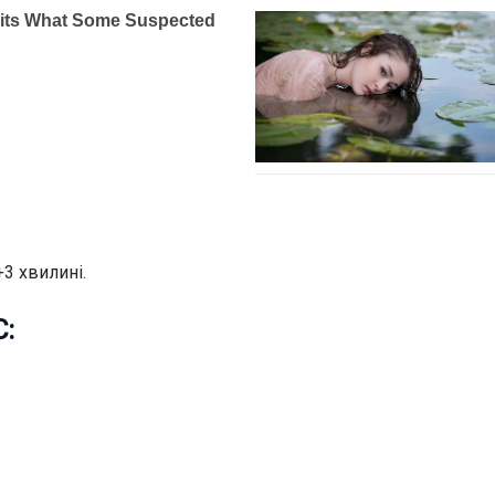
+3 хвилині.
C: