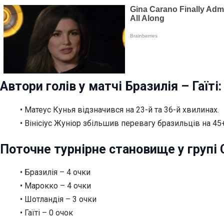
Автори голів у матчі Бразилія – Гаїті:
• Матеус Кунья відзначився на 23-й та 36-й хвилинах.
• Вінісіус Жуніор збільшив перевагу бразильців на 45
Поточне турнірне становище у групі 
• Бразилія – 4 очки
• Марокко – 4 очки
• Шотландія – 3 очки
• Гаїті – 0 очок