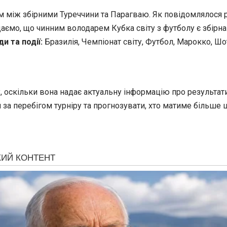
м між збірними Туреччини та Парагваю. Як повідомлялося 
адаємо, що чинним володарем Кубка світу з футболу є збірн
и та події:
Бразилія, Чемпіонат світу, Футбол, Марокко, Шотл
 оскільки вона надає актуальну інформацію про результати
а перебігом турніру та прогнозувати, хто матиме більше ша