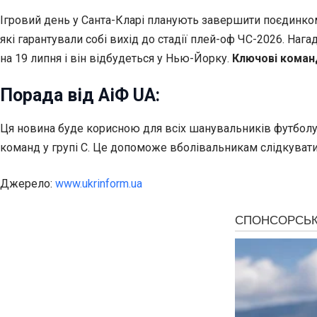
Ігровий день у Санта-Кларі планують завершити поєдинко
які гарантували собі вихід до стадії плей-оф ЧС-2026. Наг
на 19 липня і він відбудеться у Нью-Йорку.
Ключові команд
Порада від АіФ UA:
Ця новина буде корисною для всіх шанувальників футболу,
команд у групі C. Це допоможе вболівальникам слідкувати з
Джерело:
www.ukrinform.ua