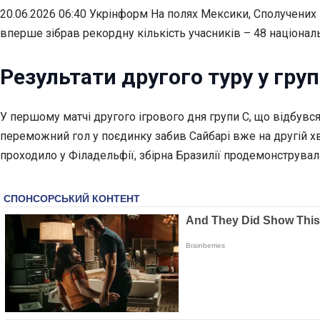
20.06.2026 06:40 Укрінформ На полях Мексики, Сполучених 
вперше зібрав рекордну кількість учасників – 48 націонал
Результати другого туру у груп
У першому матчі другого ігрового дня групи C, що відбувс
переможний гол у поєдинку забив Сайбарі вже на другій хви
проходило у Філадельфії, збірна Бразилії продемонструва