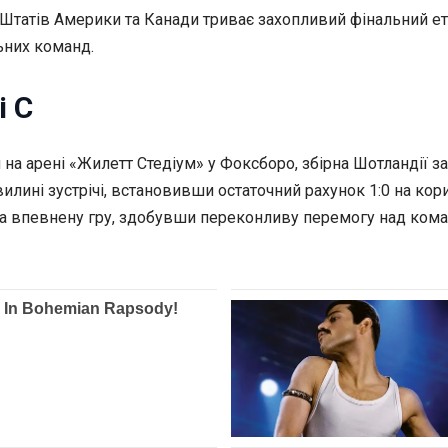
Штатів Америки та Канади триває захопливий фінальний етап
ьних команд.
і C
я на арені «Жилетт Стедіум» у Фоксборо, збірна Шотландії 
лині зустрічі, встановивши остаточний рахунок 1:0 на кори
ла впевнену гру, здобувши переконливу перемогу над коман