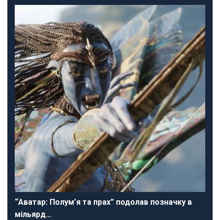
“Аватар: Полум’я та прах” подолав позначку в
мільярд…