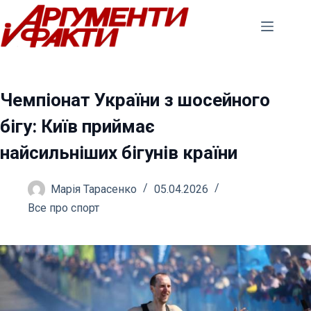
Перейти
до
вмісту
Чемпіонат України з шосейного
бігу: Київ приймає
найсильніших бігунів країни
Марія Тарасенко
05.04.2026
Все про спорт