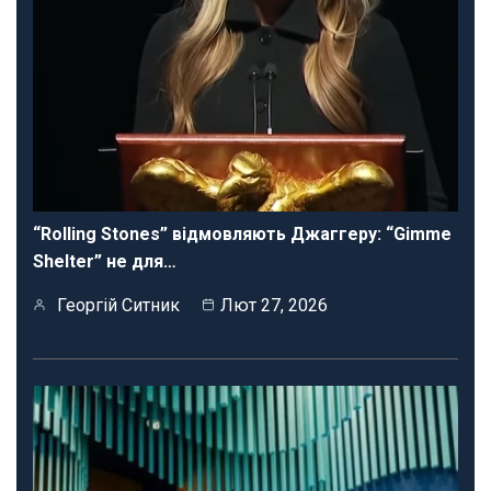
“Rolling Stones” відмовляють Джаггеру: “Gimme
Shelter” не для…
Георгій Ситник
Лют 27, 2026