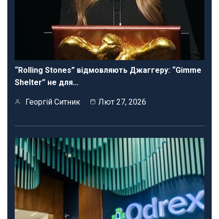
“Rolling Stones” відмовляють Джаггеру: “Gimme
Shelter” не для…
Георгій Ситник
Лют 27, 2026