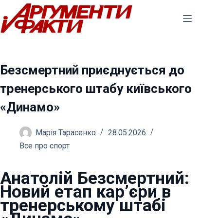
Перейти
до
вмісту
Безсмертний приєднується до
тренерського штабу київського
«Динамо»
Марія Тарасенко
28.05.2026
Все про спорт
Анатолій Безсмертний:
Новий етап кар’єри в
тренерському штабі