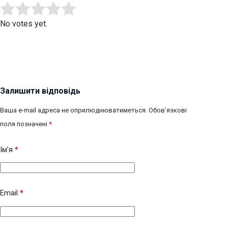
Submit Rating
Rate this item:
No votes yet.
Залишити відповідь
Ваша e-mail адреса не оприлюднюватиметься.
Обов’язкові
поля позначені
*
Ім’я
*
Email
*