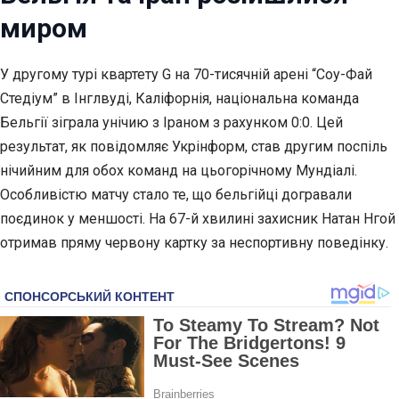
миром
У другому турі квартету G на 70-тисячній арені “Соу-Фай
Стедіум” в Інглвуді, Каліфорнія, національна команда
Бельгії зіграла унічию з Іраном з рахунком 0:0. Цей
результат, як повідомляє Укрінформ, став другим поспіль
нічийним для обох команд на цьогорічному
Мундіалі.
Особливістю матчу стало те, що бельгійці догравали
поєдинок у меншості. На 67-й хвилині захисник Натан Нгой
отримав пряму червону картку за неспортивну поведінку.