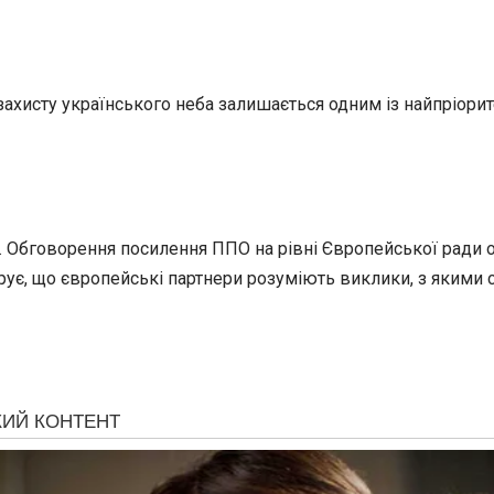
ахисту українського неба залишається одним із найпріорит
 Обговорення посилення ППО на рівні Європейської ради о
ує, що європейські партнери розуміють виклики, з якими сти