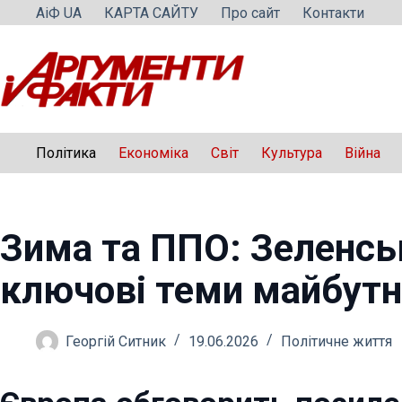
Перейти
АіФ UA
КАРТА САЙТУ
Про сайт
Контакти
до
вмісту
Політика
Економіка
Світ
Культура
Війна
Зима та ППО: Зеленсь
ключові теми майбутн
Георгій Ситник
19.06.2026
Політичне життя