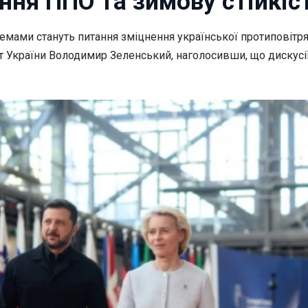
ння ППО та зимову стійкіс
емами стануть питання зміцнення української
протиповітря
 України Володимир Зеленський, наголосивши, що дискусії