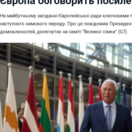
Європа обговорить посиле
На майбутньому засіданні Європейської ради ключовими т
наступного зимового періоду. Про це повідомив Президент
домовленостей, досягнутих на саміті “Великої сімки” (G7).