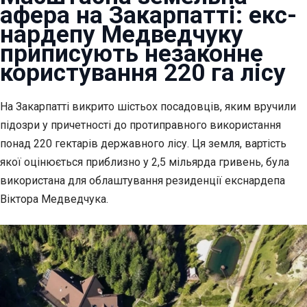
афера на Закарпатті: екс-
нардепу Медведчуку
приписують незаконне
користування 220 га лісу
На Закарпатті викрито шістьох посадовців, яким вручили
підозри у причетності до протиправного використання
понад 220 гектарів державного лісу. Ця земля, вартість
якої оцінюється приблизно у 2,5 мільярда гривень, була
використана для облаштування резиденції екснардепа
Віктора Медведчука.