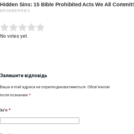
Submit Rating
Rate this item:
No votes yet.
Залишити відповідь
Ваша e-mail адреса не оприлюднюватиметься.
Обов’язкові
поля позначені
*
Ім’я
*