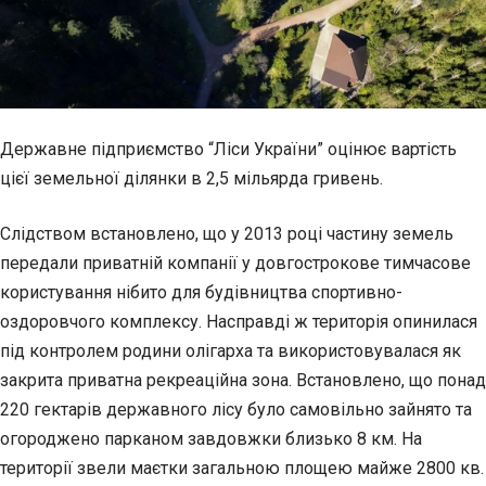
Державне підприємство “Ліси України” оцінює вартість
цієї земельної ділянки в 2,5 мільярда гривень.
Слідством встановлено, що у 2013 році частину земель
передали приватній компанії у довгострокове тимчасове
користування нібито для будівництва спортивно-
оздоровчого комплексу. Насправді ж територія опинилася
під контролем родини олігарха та використовувалася як
закрита приватна рекреаційна зона. Встановлено, що понад
220 гектарів державного лісу було самовільно зайнято та
огороджено парканом завдовжки близько 8 км. На
території звели маєтки загальною площею майже 2800 кв.