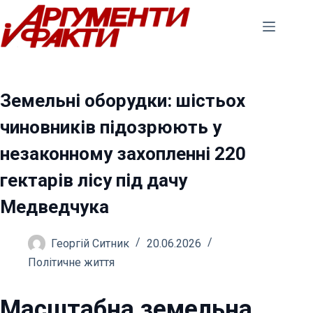
Перейти
до
вмісту
Земельні оборудки: шістьох
чиновників підозрюють у
незаконному захопленні 220
гектарів лісу під дачу
Медведчука
Георгій Ситник
20.06.2026
Політичне життя
Масштабна земельна