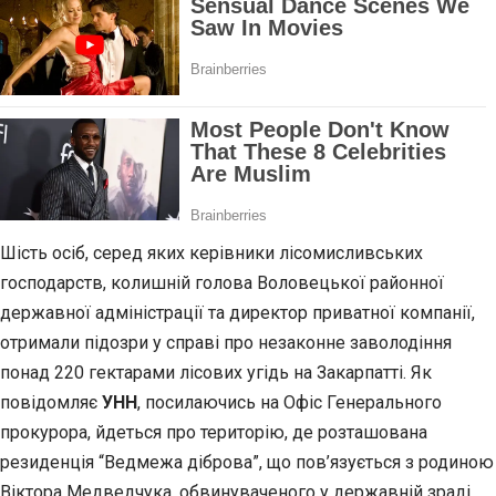
Шість осіб, серед яких керівники лісомисливських
господарств, колишній голова Воловецької районної
державної адміністрації та директор приватної компанії,
отримали підозри у справі про незаконне заволодіння
понад 220 гектарами лісових угідь на Закарпатті. Як
повідомляє
УНН
, посилаючись на Офіс Генерального
прокурора, йдеться про територію, де розташована
резиденція “Ведмежа діброва”, що пов’язується з родиною
Віктора Медведчука, обвинуваченого у державній зраді.