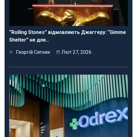
“Rolling Stones” відмовляють Джаггеру: “Gimme
Shelter” не для…
Георгій Ситник
Лют 27, 2026