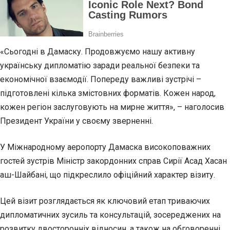
«Сьогодні в Дамаску. Продовжуємо нашу активну
українську дипломатію заради реальної безпеки та
економічної взаємодії. Попереду важливі зустрічі –
підготовлені кілька змістовних форматів. Кожен народ,
кожен регіон заслуговують на мирне життя», – наголосив
Президент України у своєму зверненні.
У Міжнародному аеропорту Дамаска високоповажних
гостей зустрів Міністр закордонних справ Сирії Асад Хасан
аш-Шайбані, що підкреслило офіційний характер візиту.
Цей візит розглядається як ключовий етап триваючих
дипломатичних зусиль та консультацій, зосереджених на
розвитку двосторонніх відносин, а також на обговоренні