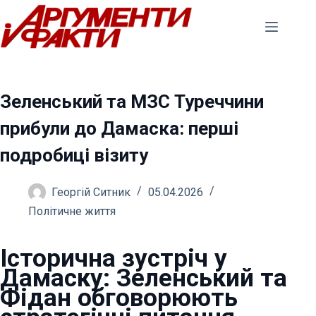
Перейти
до
вмісту
Зеленський та МЗС Туреччини
прибули до Дамаска: перші
подробиці візиту
Георгій Ситник
05.04.2026
Політичне життя
Історична зустріч у
Дамаску: Зеленський та
Фідан обговорюють