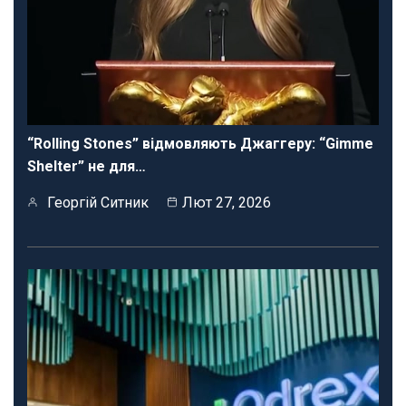
“Rolling Stones” відмовляють Джаггеру: “Gimme
Shelter” не для…
Георгій Ситник
Лют 27, 2026