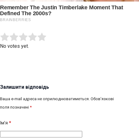
Submit Rating
Rate this item:
No votes yet.
Залишити відповідь
Ваша e-mail адреса не оприлюднюватиметься.
Обов’язкові
поля позначені
*
Ім’я
*