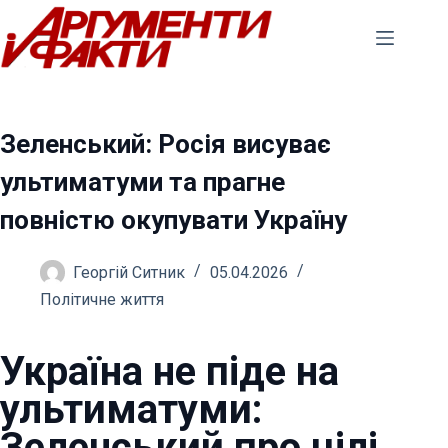
Перейти
до
вмісту
Зеленський: Росія висуває
ультиматуми та прагне
повністю окупувати Україну
Георгій Ситник
05.04.2026
Політичне життя
Україна не піде на
ультиматуми:
Зеленський про цілі