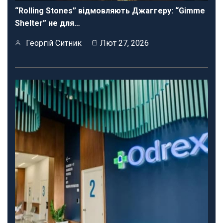
“Rolling Stones” відмовляють Джаггеру: “Gimme
Shelter” не для…
Георгій Ситник
Лют 27, 2026