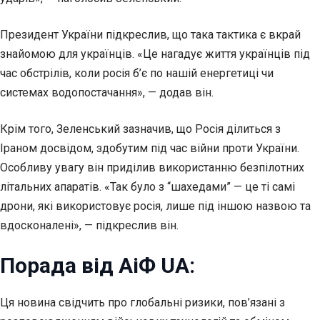
Президент України підкреслив, що така тактика є вкрай
знайомою для українців. «Це нагадує життя українців під
час обстрілів, коли росія б’є по нашій енергетиці чи
системах водопостачання», — додав він.
Крім того, Зеленський зазначив, що Росія ділиться з
Іраном досвідом, здобутим під час війни проти України.
Особливу увагу він приділив використанню безпілотних
літальних апаратів. «Так було з “шахедами” — це ті самі
дрони, які використовує росія, лише під іншою назвою та
вдосконалені», — підкреслив він.
Порада від АіФ UA:
Ця новина свідчить про глобальні ризики, пов’язані з