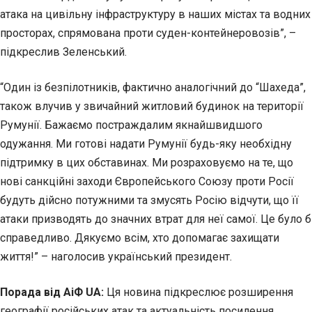
атака на цивільну інфраструктуру в наших містах та водних
просторах, спрямована проти суден-контейнеровозів”, –
підкреслив Зеленський.
“Один із безпілотників, фактично аналогічний до “Шахеда”,
також влучив у звичайний житловий будинок на території
Румунії. Бажаємо постраждалим якнайшвидшого
одужання. Ми готові надати Румунії будь-яку необхідну
підтримку в цих обставинах. Ми розраховуємо на те, що
нові санкційні заходи Європейського Союзу проти Росії
будуть дійсно потужними та змусять Росію відчути, що її
атаки призводять до значних втрат для неї самої. Це було б
справедливо. Дякуємо всім, хто допомагає захищати
життя!” – наголосив український президент.
Порада від АіФ UA:
Ця новина підкреслює розширення
географії російських атак та актуальність посилення