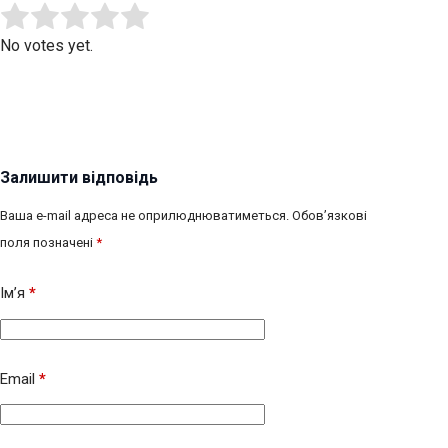
Submit Rating
Rate this item:
No votes yet.
Залишити відповідь
Ваша e-mail адреса не оприлюднюватиметься.
Обов’язкові
поля позначені
*
Ім’я
*
Email
*