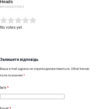
Submit Rating
Rate this item:
No votes yet.
Залишити відповідь
Ваша e-mail адреса не оприлюднюватиметься.
Обов’язкові
поля позначені
*
Ім’я
*
Email
*