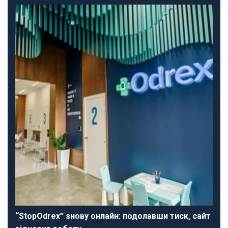
“StopOdrex” знову онлайн: подолавши тиск, сайт