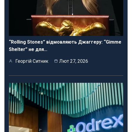
“Rolling Stones” відмовляють Джаггеру: “Gimme
Shelter” не для…
Георгій Ситник
Лют 27, 2026