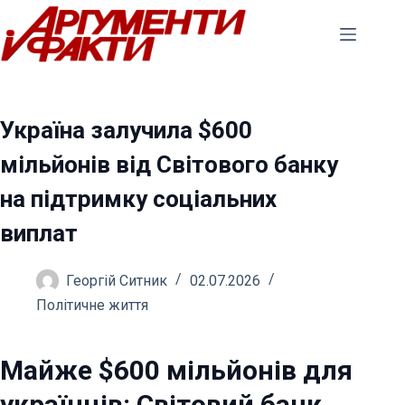
Перейти
до
вмісту
Україна залучила $600
мільйонів від Світового банку
на підтримку соціальних
виплат
Георгій Ситник
02.07.2026
Політичне життя
Майже $600 мільйонів для
українців: Світовий банк