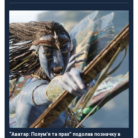
“Аватар: Полум’я та прах” подолав позначку в