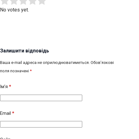
Submit Rating
Rate this item:
No votes yet.
Залишити відповідь
Ваша e-mail адреса не оприлюднюватиметься.
Обов’язкові
поля позначені
*
Ім’я
*
Email
*