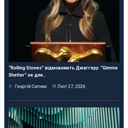
“Rolling Stones” відмовляють Джаггеру: “Gimme
Shelter” не для…
Георгій Ситник
Лют 27, 2026