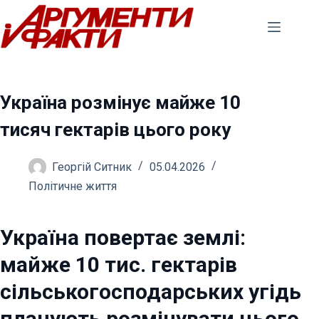
Перейти
до
вмісту
Україна розмінує майже 10
тисяч гектарів цього року
Георгій Ситник
05.04.2026
Політичне життя
Україна повертає землі:
майже 10 тис. гектарів
сільськогосподарських угідь
планують розмінувати цього