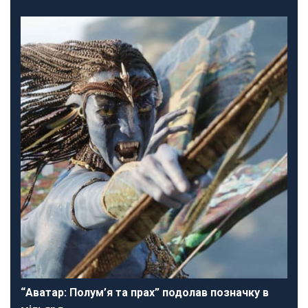
“Аватар: Полум’я та прах” подолав позначку в