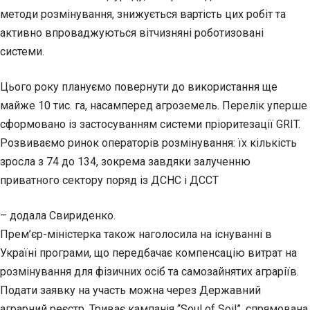
методи розмінування, знижується вартість цих робіт та
активно впроваджуються вітчизняні роботизовані
системи.
Цього року плануємо повернути до використання ще
майже 10 тис. га, насамперед агроземель. Перелік уперше
сформовано із застосуванням системи пріоритезації GRIT.
Розвиваємо ринок операторів розмінування: їх кількість
зросла з 74 до 134, зокрема завдяки залученню
приватного сектору поряд із ДСНС і ДССТ
– додала Свириденко.
Прем’єр-міністерка також наголосила на існуванні в
Україні програми, що передбачає компенсацію витрат на
розмінування для фізичних осіб та самозайнятих аграріїв.
Подати заявку на участь можна через Державний
аграрний реєстр. Триває кампанія “Soul of Soil”, спрямована