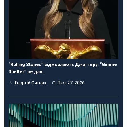
“Rolling Stones” відмовляють Джаггеру: “Gimme
Shelter” не для…
Георгій Ситник
Лют 27, 2026