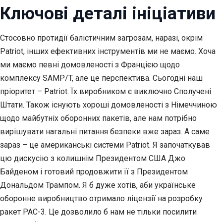
Ключові деталі ініціативи
Стосовно протидії балістичним загрозам, наразі, окрім
Patriot, інших ефективних інструментів ми не маємо. Хоча
ми маємо певні домовленості з Францією щодо
комплексу SAMP/T, але це перспектива. Сьогодні наш
пріоритет – Patriot. Їх виробником є виключно Сполучені
Штати. Також існують хороші домовленості з Німеччиною
щодо майбутніх оборонних пакетів, але нам потрібно
вирішувати нагальні питання безпеки вже зараз. А саме
зараз – це американські системи Patriot. Я започаткував
цю дискусію з колишнім Президентом США Джо
Байденом і готовий продовжити її з Президентом
Дональдом Трампом. Я б дуже хотів, аби українське
оборонне виробництво отримало ліцензії на розробку
ракет PAC-3. Це дозволило б нам не тільки посилити