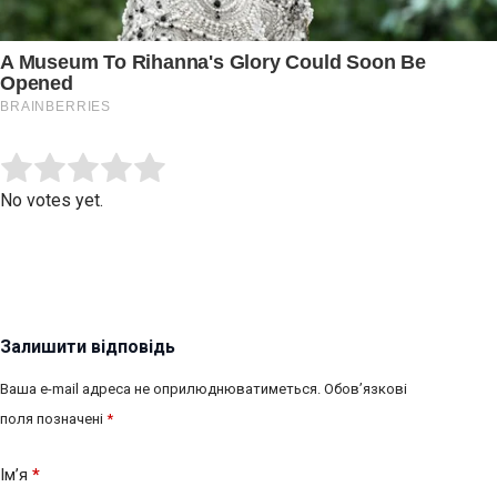
Submit Rating
Rate this item:
No votes yet.
Залишити відповідь
Ваша e-mail адреса не оприлюднюватиметься.
Обов’язкові
поля позначені
*
Ім’я
*