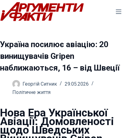
Перейти
до
вмісту
Україна посилює авіацію: 20
винищувачів Gripen
наближаються, 16 – від Швеції
Георгій Ситник
29.05.2026
Політичне життя
Нова Ера Української
Авіації: Домовленості
щодо Шведських