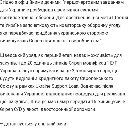
Згідно з офіційними даними, “першочерговим завданням
для України є розбудова ефективної системи
протиповітряної оборони. Для досягнення цієї мети Швеція
та Україна започатковують новаторську оборонну угоду,
яка передбачає придбання українською стороною
винищувачів Gripen шведського виробництва”.
Шведський уряд, як перший етап, надає можливість для
закупівлі до 20 одиниць літаків Gripen модифікації E/F.
Україна планує спрямувати на це 2,5 мільярда євро, що
будуть виділені з кредитного пакету Європейського
Союзу в рамках Ukraine Support Loan. Водночас, після
виконання Україною відповідних процедур для реалізації
цієї закупівлі, Швеція має намір передати 16 винищувачів
Gripen C/D у якості двосторонньої допомоги.
– деталізується у спільній заяві.