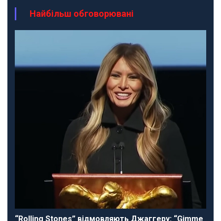
Найбільш обговорювані
“Rolling Stones” відмовляють Джаггеру: “Gimme