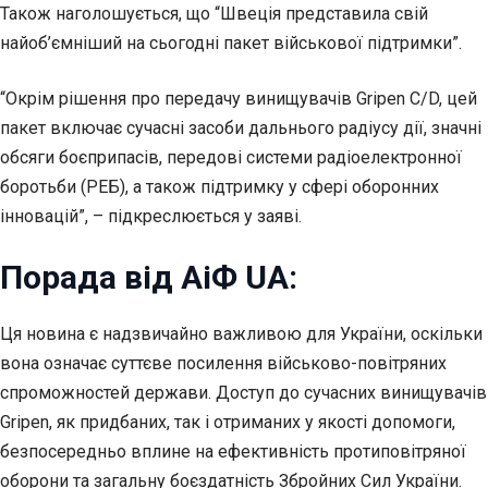
Також наголошується, що “Швеція представила свій
найоб’ємніший на сьогодні пакет військової підтримки”.
“Окрім рішення про передачу винищувачів Gripen C/D, цей
пакет включає сучасні засоби дальнього радіусу дії, значні
обсяги боєприпасів, передові системи радіоелектронної
боротьби (РЕБ), а також підтримку у сфері оборонних
інновацій”, – підкреслюється у заяві.
Порада від АіФ UA:
Ця новина є надзвичайно важливою для України, оскільки
вона означає суттєве посилення військово-повітряних
спроможностей держави. Доступ до сучасних винищувачів
Gripen, як придбаних, так і отриманих у якості допомоги,
безпосередньо вплине на ефективність протиповітряної
оборони та загальну боєздатність Збройних Сил України.