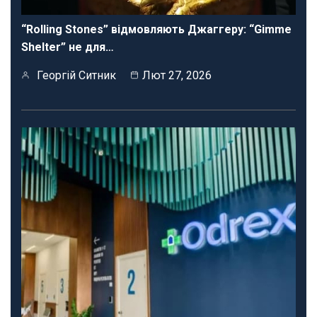
“Rolling Stones” відмовляють Джаггеру: “Gimme
Shelter” не для…
Георгій Ситник
Лют 27, 2026