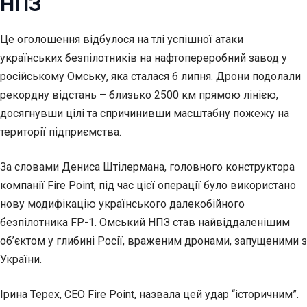
НПЗ
Це оголошення відбулося на тлі успішної атаки
українських безпілотників на нафтопереробний завод у
російському Омську, яка сталася 6 липня. Дрони подолали
рекордну відстань – близько 2500 км прямою лінією,
досягнувши цілі та спричинивши масштабну пожежу на
території підприємства.
За словами Дениса Штілермана, головного конструктора
компанії Fire Point, під час цієї операції було використано
нову модифікацію українського далекобійного
безпілотника FP-1. Омський НПЗ став найвіддаленішим
об’єктом у глибині Росії, враженим дронами, запущеними з
України.
Ірина Терех, СЕО Fire Point, назвала цей удар “історичним”.