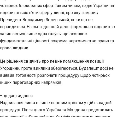
чотирьох блокованих сфер. Таким чином, надія України на
відкриття всіх п’яти сфер у липні, про яку говорив
Президент Володимир Зеленський, поки що не
справдиться. На сьогоднішній день формально відкритою
залишається лише одна галузь, що охоплює
фундаментальні цінності, зокрема верховенство права та
права людини.
Це рішення свідчить про певне пом’якшення позиції
Угорщини, проте виклики зберігаються. Будапешт досі не
виявив готовності розпочати процедуру щодо чотирьох
інших переговорних напрямків.
– додає видання.
Надсилання листа є лише першим кроком у цій складній
процедурі. Після цього Україна та Молдова представлять
свої позиції, а Європейська Комісія готуватиме проєкти