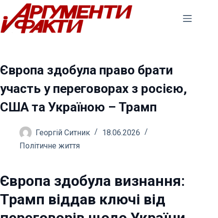
Перейти
до
вмісту
Європа здобула право брати
участь у переговорах з росією,
США та Україною – Трамп
Георгій Ситник
18.06.2026
Політичне життя
Європа здобула визнання:
Трамп віддав ключі від
переговорів щодо України