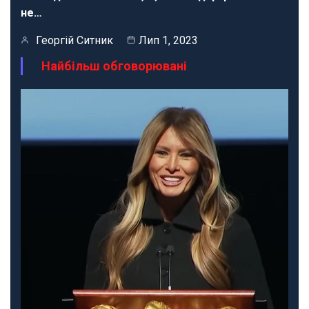
не…
Георгій Ситник
Лип 1, 2023
Найбільш обговорювані