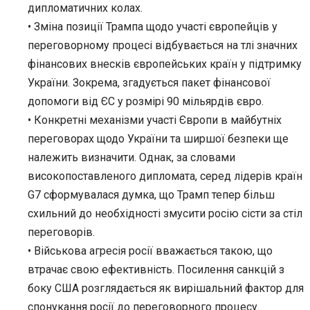
дипломатичних колах.
• Зміна позиції Трампа щодо участі європейців у
переговорному процесі відбувається на тлі значних
фінансових внесків європейських країн у підтримку
України. Зокрема, згадується пакет фінансової
допомоги від ЄС у розмірі 90 мільярдів євро.
• Конкретні механізми участі Європи в майбутніх
переговорах щодо України та ширшої безпеки ще
належить визначити. Однак, за словами
високопоставленого дипломата, серед лідерів країн
G7 сформувалася думка, що Трамп тепер більш
схильний до необхідності змусити росію сісти за стіл
переговорів.
• Військова агресія росії вважається такою, що
втрачає свою ефективність. Посилення санкцій з
боку США розглядається як вирішальний фактор для
спонукання росії до переговорного процесу.