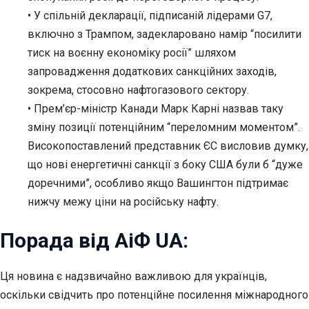
• У спільній декларації, підписаній лідерами G7,
включно з Трампом, задекларовано намір “посилити
тиск на воєнну економіку росії” шляхом
запровадження додаткових санкційних заходів,
зокрема, стосовно нафтогазового сектору.
• Прем’єр-міністр Канади Марк Карні назвав таку
зміну позиції потенційним “переломним моментом”.
Високопоставлений представник ЄС висловив думку,
що нові енергетичні санкції з боку США були б “дуже
доречними”, особливо якщо Вашингтон підтримає
нижчу межу ціни на російську нафту.
Порада від АіФ UA:
Ця новина є надзвичайно важливою для українців,
оскільки свідчить про потенційне посилення міжнародного