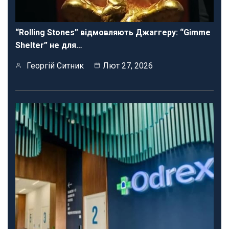
“Rolling Stones” відмовляють Джаггеру: “Gimme
Shelter” не для…
Георгій Ситник
Лют 27, 2026