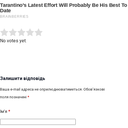
Submit Rating
Rate this item:
No votes yet.
Залишити відповідь
Ваша e-mail адреса не оприлюднюватиметься.
Обов’язкові
поля позначені
*
Ім’я
*