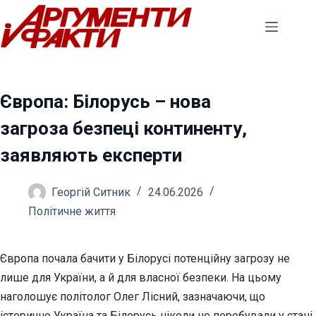
Перейти
до
вмісту
Європа: Білорусь – нова
загроза безпеці континенту,
заявляють експерти
Георгій Ситник
24.06.2026
Політичне життя
Європа почала бачити у Білорусі потенційну загрозу не
лише для України, а й для власної безпеки. На цьому
наголошує політолог Олег Лісний, зазначаючи, що
історично
Україна та Білорусь ніколи не перебували у стані