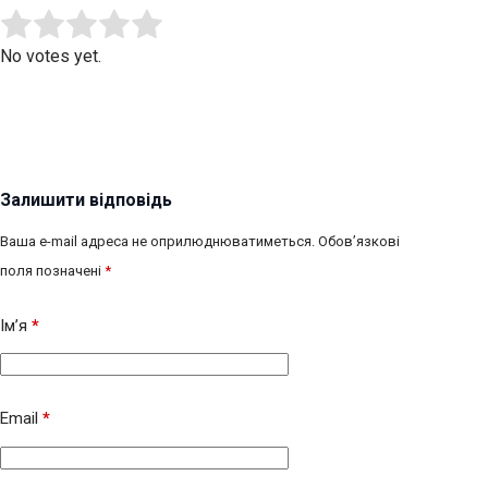
Submit Rating
Rate this item:
No votes yet.
Залишити відповідь
Ваша e-mail адреса не оприлюднюватиметься.
Обов’язкові
поля позначені
*
Ім’я
*
Email
*