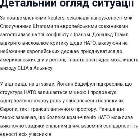
Детальний огляд ситуації
За повідомленнями Reuters, ескалація напруженості між
Сполученими Штатами та європейськими союзниками
загострилася на тлі конфлікту з Іраном. Дональд Трамп
відкрито висловлює критику щодо НАТО, вказуючи на
небажання європейських держав приєднуватися до
американських дій у регіоні, і навіть розглядає можливість
виходу США з Альянсу.
У відповідь на ці заяви, Йоганн Вадефул підкреслив, що
структура НАТО залишається міцною і продовжує
відігравати ключову роль у забезпеченні безпеки як
Європи, так і трансатлантичного простору. Раніше він
також зазначав, що безпека країн-членів НАТО можлива
виключно завдяки спільним діям, взаємній солідарності та
єдності всіх учасників.