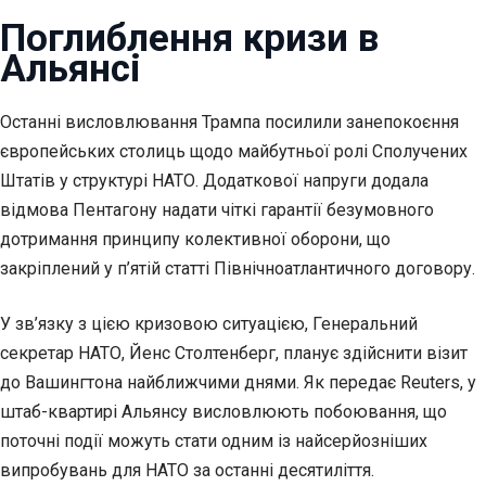
Поглиблення кризи в
Альянсі
Останні висловлювання Трампа посилили занепокоєння
європейських столиць щодо майбутньої ролі Сполучених
Штатів у структурі НАТО. Додаткової напруги додала
відмова Пентагону надати чіткі гарантії безумовного
дотримання принципу колективної оборони, що
закріплений у п’ятій статті Північноатлантичного договору.
У зв’язку з цією кризовою ситуацією, Генеральний
секретар НАТО, Йенс Столтенберг, планує здійснити візит
до Вашингтона найближчими днями. Як передає Reuters, у
штаб-квартирі Альянсу висловлюють побоювання, що
поточні події можуть стати одним із найсерйозніших
випробувань для НАТО за останні десятиліття.