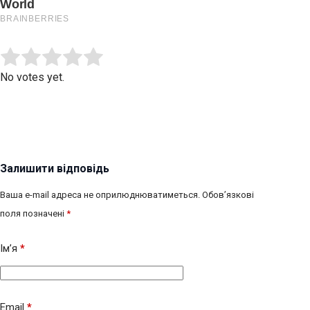
Submit Rating
Rate this item:
No votes yet.
Залишити відповідь
Ваша e-mail адреса не оприлюднюватиметься.
Обов’язкові
поля позначені
*
Ім’я
*
Email
*