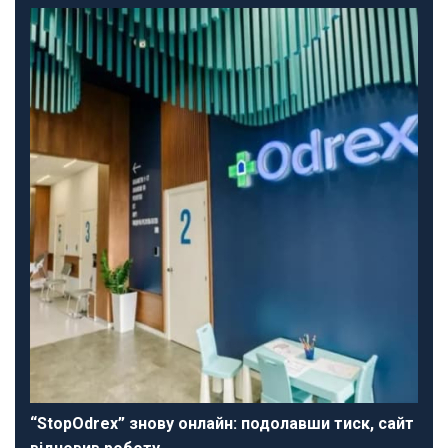
“StopOdrex” знову онлайн: подолавши тиск, сайт