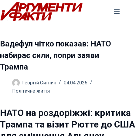
Перейти
до
вмісту
Вадефул чітко показав: НАТО
набирає сили, попри заяви
Трампа
Георгій Ситник
04.04.2026
Політичне життя
НАТО на роздоріжжі: критика
Трампа та візит Рютте до США
для зміцнення Альянсу