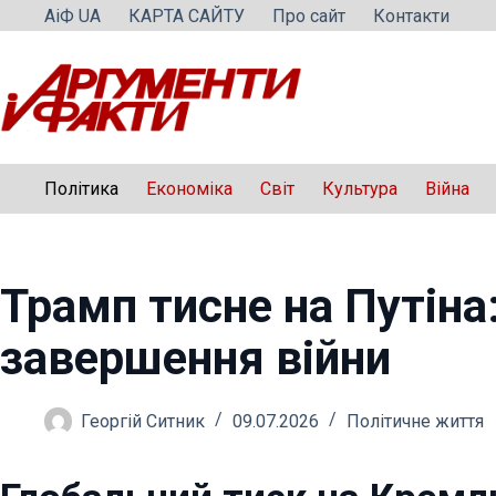
Перейти
АіФ UA
КАРТА САЙТУ
Про сайт
Контакти
до
вмісту
Політика
Економіка
Світ
Культура
Війна
Трамп тисне на Путіна
завершення війни
Георгій Ситник
09.07.2026
Політичне життя