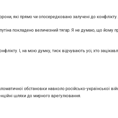
орони, які прямо чи опосередковано залучені до конфлікту.
утіна покладено величезний тягар. Я не думаю, що йому приє
флікту. І, на мою думку, тиск відчувають усі, хто зацікав
оматичної обстановки навколо російсько-української війни
енційні шляхи до мирного врегулювання.