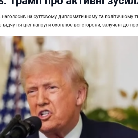
ь: Трамп про активні зуси
 наголосив на суттєвому дипломатичному та
політичному т
 відчуття цієї напруги охоплює всі сторони, залучені до пр