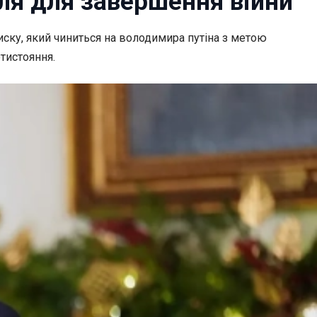
лля для завершення війни
иску, який чиниться на володимира путіна з метою
отистояння.