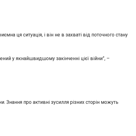
мна ця ситуація, і він не в захваті від поточного стану
лений у якнайшвидшому закінченні цієї війни”, –
. Знання про активні зусилля різних сторін можуть