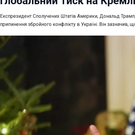
Глобальний тиск на Кремл
Експрезидент Сполучених Штатів Америки, Дональд Трамп,
припинення збройного конфлікту в Україні. Він зазначив, що