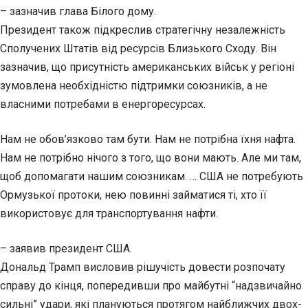
– зазначив глава Білого дому.
Президент також підкреслив стратегічну незалежність
Сполучених Штатів від ресурсів Близького Сходу. Він
зазначив, що присутність американських військ у регіоні
зумовлена необхідністю підтримки союзників, а не
власними потребами в енергоресурсах.
Нам не обов’язково там бути. Нам не потрібна їхня нафта.
Нам не потрібно нічого з того, що вони мають. Але ми там,
щоб допомагати нашим союзникам. … США не потребують
Ормузької протоки, нею повинні займатися ті, хто її
використовує для транспортування нафти.
– заявив президент США.
Дональд Трамп висловив рішучість довести розпочату
справу до кінця, попередивши про майбутні “надзвичайно
сильні” удари, які плануються протягом найближчих двох-