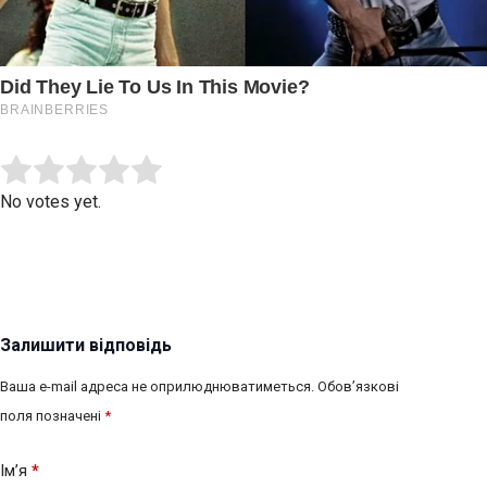
Submit Rating
Rate this item:
No votes yet.
Залишити відповідь
Ваша e-mail адреса не оприлюднюватиметься.
Обов’язкові
поля позначені
*
Ім’я
*