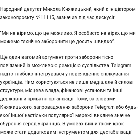
Народний депутат Микола Княжицький, який є ініціатором
законопроєкту №11115, зазначив під час дискусії:
“Ми не віримо, що це можливо. Я особисто не вірю, що ми
можемо технічно заборонити це досить швидко”.
Ще один вагомий аргумент проти заборони тісно
пов’язаний із можливою реакцією суспільства. Telegram
надто глибоко інтегрувався у повсякденне спілкування
українців. Ним користуються не лише медіа, але й силові
структури, місцева влада, фінансові установи та інші
державні й приватні організації. Тому, за словами
Княжицького, запровадження заборони Telegram або будь-
якої іншої настільки популярної мережі викличе значне
обурення серед українців. В умовах війни такий крок
може стати додатковим інструментом для дестабілізації