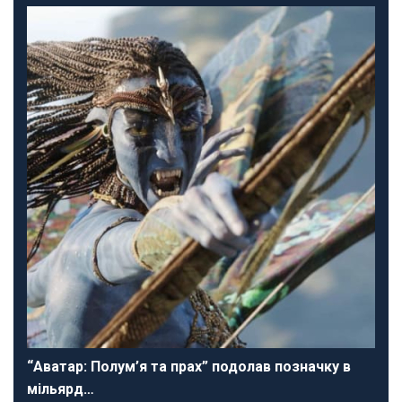
“Аватар: Полум’я та прах” подолав позначку в
мільярд…