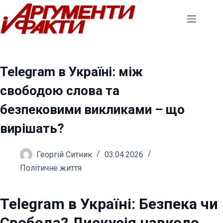
Перейти
до
вмісту
Telegram в Україні: між
свободою слова та
безпековими викликами – що
вирішать?
Георгій Ситник
03.04.2026
Політичне життя
Telegram в Україні: Безпека чи
Свобода? Дискусія навколо