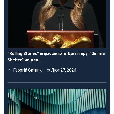
“Rolling Stones” відмовляють Джаггеру: “Gimme
Shelter” не для…
Георгій Ситник
Лют 27, 2026