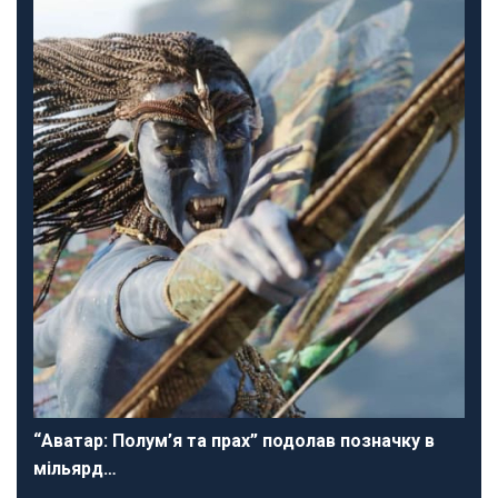
“Аватар: Полум’я та прах” подолав позначку в
мільярд…