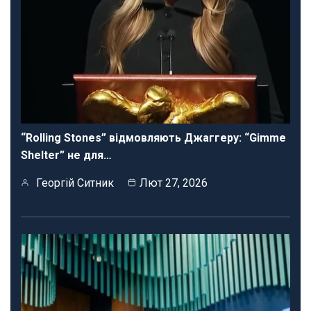
“Rolling Stones” відмовляють Джаггеру: “Gimme
Shelter” не для…
Георгій Ситник
Лют 27, 2026