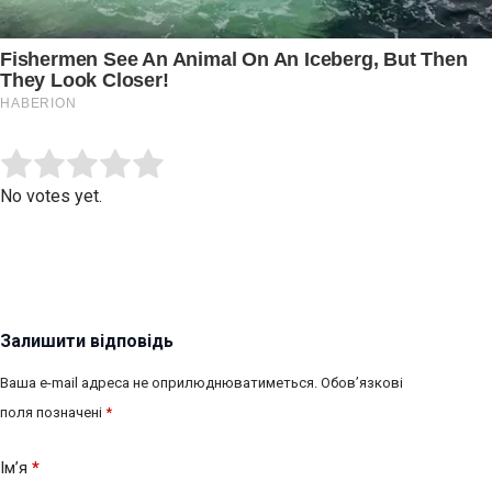
Submit Rating
Rate this item:
No votes yet.
Залишити відповідь
Ваша e-mail адреса не оприлюднюватиметься.
Обов’язкові
поля позначені
*
Ім’я
*