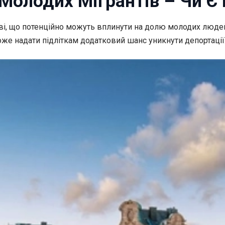
 Молодих Мігрантів – Чи 
тві, що потенційно можуть вплинути на долю
молодих людей
оже надати підліткам додатковий шанс уникнути депортації