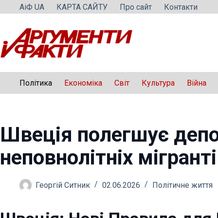
Перейти
АіФ UA
КАРТА САЙТУ
Про сайт
Контакти
до
вмісту
Політика
Економіка
Світ
Культура
Війна
Швеція полегшує деп
неповнолітніх мігранті
Георгій Ситник
02.06.2026
Політичне життя