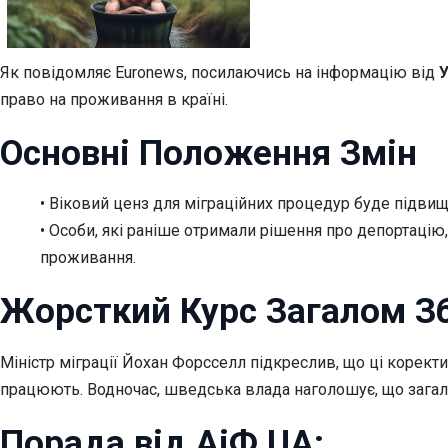
Як повідомляє Euronews, посилаючись на інформацію від
право на проживання в країні.
Основні Положення Змін
• Віковий ценз для міграційних процедур буде підвищен
• Особи, які раніше отримали рішення про депортаці
проживання.
Жорсткий Курc Загалом Зб
Міністр міграції Йохан Форсселл підкреслив, що ці корект
працюють. Водночас, шведська влада наголошує, що загал
Порада від АіФ UA: