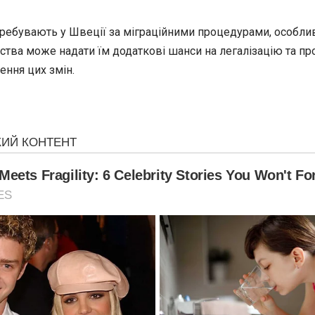
бувають у Швеції за міграційними процедурами, особливо д
вства може надати їм додаткові шанси на легалізацію та п
ення цих змін.