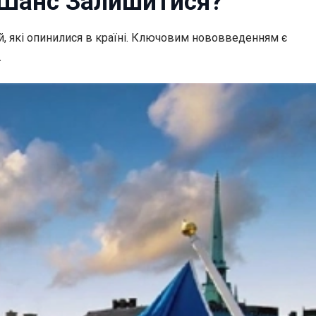
Є Шанс Залишитися?
, які опинилися в країні. Ключовим нововведенням є
.